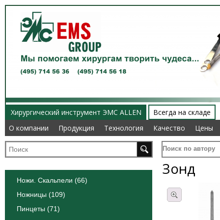
Хирургический инструмент ЭМС ALLEN
Всегда на складе
О компании
О компании
Продукция
Продукция
Технология
Технология
Качество
Качество
Цены
Цены
Поиск по автору
Зонд
Ножи. Скальпели (66)
Ножницы (109)
Пинцеты (71)