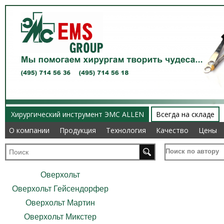
Хирургический инструмент ЭМС ALLEN
Всегда на складе
О компании
О компании
Продукция
Продукция
Технология
Технология
Качество
Качество
Цены
Цены
Поиск по автору
Оверхольт
Оверхольт Гейсендорфер
Оверхольт Мартин
Оверхольт Микстер