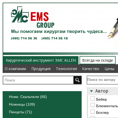
Хирургический инструмент ЭМС ALLEN
Всегда на складе
О компании
О компании
Продукция
Продукция
Технология
Технология
Качество
Качество
Цены
Цены
Поиск по автору
Автор
Ножи. Скальпели (66)
Бейер
Ножницы (109)
Блюменталь
Пинцеты (71)
Бохлер