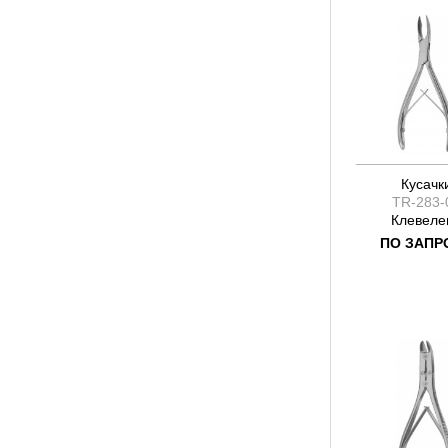
Стил Рускин
Фридман
Фридман Ви
Фрикхолм
Хартман
Эхлин
Янсен
Кусачк
TR-283-
Клевеле
ПО ЗАПР