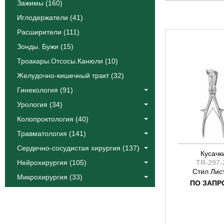
Гертц Стил
Зажимы (160)
Зауфал Янс
Иглодержатели (41)
Зауэрбух
Расширители (111)
Клевеленд
Зонды. Бужи (15)
Лексел Стил
Троакары.Отсосы.Канюли (10)
Лемперт
Желудочно-кишечный тракт (32)
Листон
Листон Кей 
Гинекология (91)
Люер
Урология (34)
Люер Стил
Колопроктология (40)
Люер Фрид
Травматология (141)
Марквард
Сердечно-сосудистая хирургия (137)
Мэйфилд
Кусачк
Нейрохирургия (105)
TR-297-
Рускин
Стил Лис
Микрохирургия (33)
Рускин Лист
ПО ЗАПР
Семб
Стил
Стил Листон