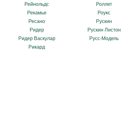
Рейнольдс
Роллет
Рекамье
Роукс
Ресано
Рускин
Ридер
Рускин Листон
Ридер Васкулар
Русс-Модель
Рикард