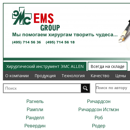
Хирургический инструмент ЭМС ALLEN
Всегда на складе
О компании
О компании
Продукция
Продукция
Технология
Технология
Качество
Качество
Цены
Цены
Поиск по автору
Рагнель
Ричардсон
Рампли
Ричардсон Истмэн
Ранделл
Роб
Ревердин
Родер