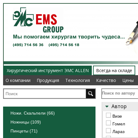
Хирургический инструмент ЭМС ALLEN
Всегда на складе
О компании
О компании
Продукция
Продукция
Технология
Технология
Качество
Качество
Цены
Цены
Поиск по автору
Автор
Ножи. Скальпели (66)
Визе
Ножницы (109)
Гомел
Пинцеты (71)
Лараз