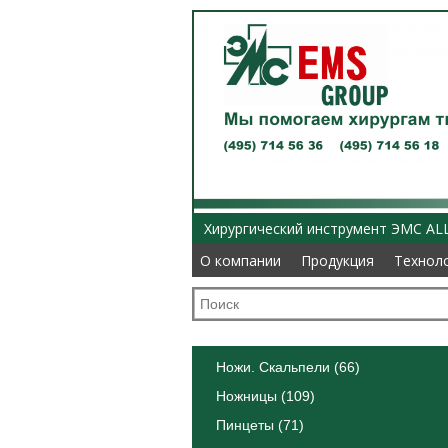
Хирургический инструмент ЭМС AL
О компании
О компании
Продукция
Продукция
Технол
Технол
Ножи. Скальпели (66)
Ножницы (109)
Пинцеты (71)