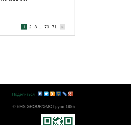
1
2
3
...
70
71
»
Поделиться
© EMS GROUP/ЭМС Групп 1995