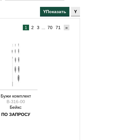
160
165
170
175
1
2
3
...
70
71
»
180
190
200
205
210
215
230
235
250
Бужи комплект
B-316-00
270
Бейкс
120
ПО ЗАПРОСУ
135
140
330