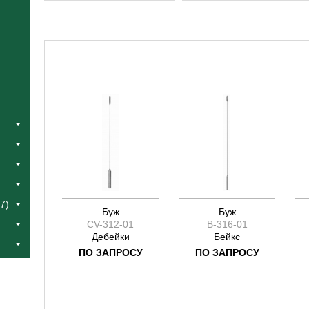
Катлин
Catlin
Коос
Fowler
Краус
Halle
Лангенбек
Jacobson
Листон
Joseph
Сегонд
Koos
Тоеннис
Kraus
Фоулер
Langenbeck
Халле
Liston
Эйре
Segond
Якобсон
Toennis
Ясаргил
Yasargil
7)
Буж
Буж
CV-312-01
B-316-01
Дебейки
Бейкс
ПО ЗАПРОСУ
ПО ЗАПРОСУ