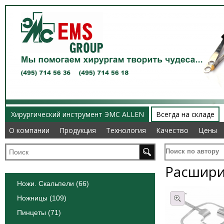
Хирургический инструмент ЭМС ALLEN
Всегда на складе
О компании
О компании
Продукция
Продукция
Технология
Технология
Качество
Качество
Цены
Цены
Поиск по автору
Расшири
Ножи. Скальпели (66)
Ножницы (109)
Пинцеты (71)