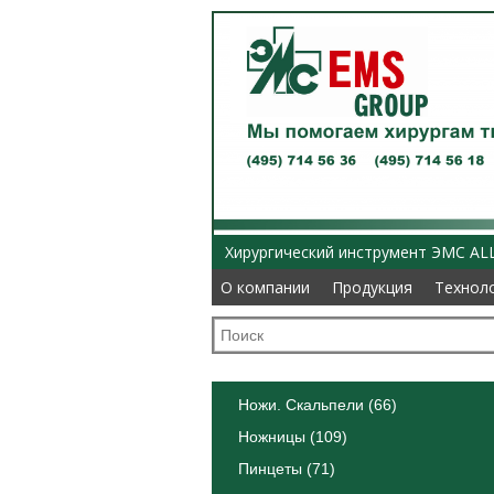
Хирургический инструмент ЭМС AL
О компании
О компании
Продукция
Продукция
Технол
Технол
Ножи. Скальпели (66)
Ножницы (109)
Пинцеты (71)