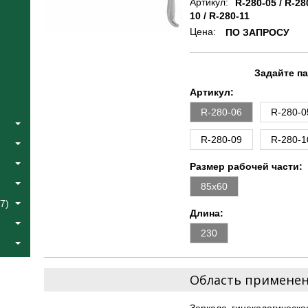
Артикул:
R-280-05 / R-28
10 / R-280-11
Цена:
ПО ЗАПРОСУ
Задайте п
Артикул:
R-280-06
R-280-0
R-280-09
R-280-1
Размер рабочей части:
85х60
7)
Длина:
230
Область примене
Зеркало гинекологическ