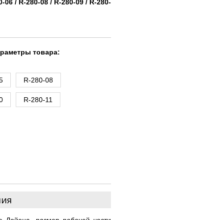
0-06 / R-280-08 / R-280-09 / R-280-
араметры товара:
5
R-280-08
0
R-280-11
ния
ое Дойена, размер рабочей части