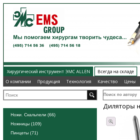
Хирургический инструмент ЭМС ALLEN
Всегда на складе
О компании
О компании
Продукция
Продукция
Технология
Технология
Качество
Качество
Цены
Цены
Поиск по автору
Диляторы 
Ножи. Скальпели (66)
Ножницы (109)
Пинцеты (71)