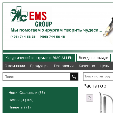
Хирургический инструмент ЭМС ALLEN
Всегда на складе
О компании
О компании
Продукция
Продукция
Технология
Технология
Качество
Качество
Цены
Цены
Поиск по автору
Распатор
Ножи. Скальпели (66)
Ножницы (109)
Пинцеты (71)