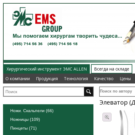
Хирургический инструмент ЭМС ALLEN
Всегда на складе
О компании
О компании
Продукция
Продукция
Технология
Технология
Качество
Качество
Цены
Цены
Поиск по автору
Элеватор (
Ножи. Скальпели (66)
Ножницы (109)
Пинцеты (71)