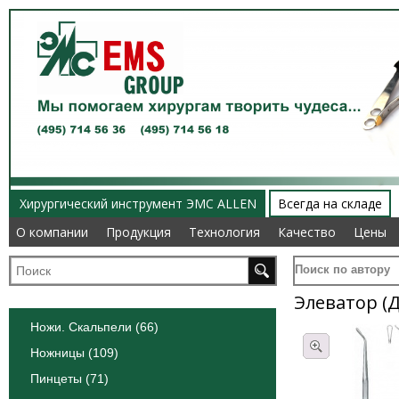
Хирургический инструмент ЭМС ALLEN
Всегда на складе
О компании
О компании
Продукция
Продукция
Технология
Технология
Качество
Качество
Цены
Цены
Поиск по автору
Элеватор (
Ножи. Скальпели (66)
Ножницы (109)
Пинцеты (71)