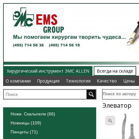
Хирургический инструмент ЭМС ALLEN
Всегда на складе
О компании
О компании
Продукция
Продукция
Технология
Технология
Качество
Качество
Цены
Цены
Поиск по автору
Элеватор
Ножи. Скальпели (66)
Ножницы (109)
Пинцеты (71)