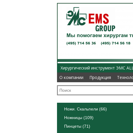
Хирургический инструмент ЭМС AL
О компании
О компании
Продукция
Продукция
Технол
Технол
Ножи. Скальпели (66)
Ножницы (109)
Пинцеты (71)