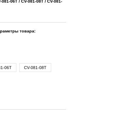
-081-06T / CV-081-08T / CV-081-
араметры товара:
81-06T
CV-081-08T