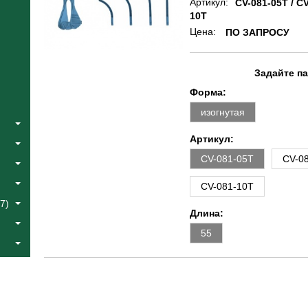
Артикул:
CV-081-05T / CV
10T
Цена:
ПО ЗАПРОСУ
Задайте п
Форма:
изогнутая
Артикул:
CV-081-05T
CV-0
CV-081-10T
7)
Длина:
55