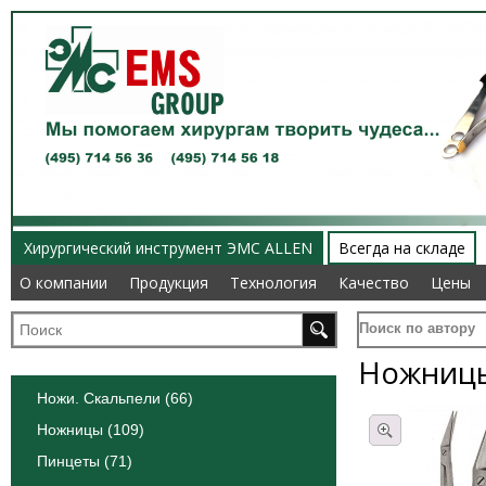
Хирургический инструмент ЭМС ALLEN
Всегда на складе
О компании
О компании
Продукция
Продукция
Технология
Технология
Качество
Качество
Цены
Цены
Поиск по автору
Ножницы
Ножи. Скальпели (66)
Ножницы (109)
Пинцеты (71)