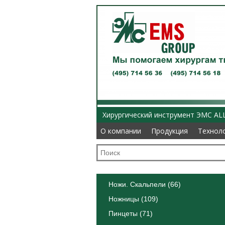
Хирургический инструмент ЭМС AL
О компании
О компании
Продукция
Продукция
Технол
Технол
Ножи. Скальпели (66)
Ножницы (109)
Пинцеты (71)