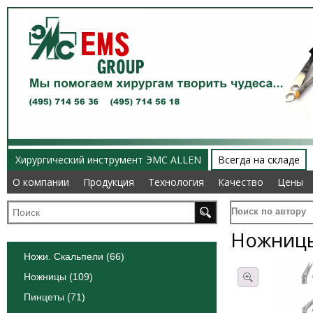
Хирургический инструмент ЭМС ALLEN
Всегда на складе
О компании
О компании
Продукция
Продукция
Технология
Технология
Качество
Качество
Цены
Цены
Поиск по автору
Ножницы
Ножи. Скальпели (66)
Ножницы (109)
Пинцеты (71)