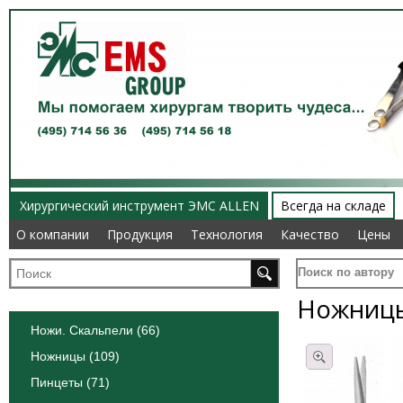
Хирургический инструмент ЭМС ALLEN
Всегда на складе
О компании
О компании
Продукция
Продукция
Технология
Технология
Качество
Качество
Цены
Цены
Поиск по автору
Ножницы
Ножи. Скальпели (66)
Ножницы (109)
Пинцеты (71)