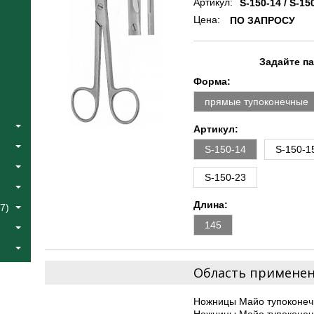
Артикул:
S-150-14 / S-15
Цена:
ПО ЗАПРОСУ
Задайте п
Форма:
прямые тупоконечные
Артикул:
S-150-14
S-150-1
S-150-23
Длина:
7)
145
Область примене
Ножницы Майо тупоконеч
Ножницы Майо тупоконеч