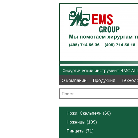
Хирургический инструмент ЭМС AL
О компании
О компании
Продукция
Продукция
Технол
Технол
Ножи. Скальпели (66)
Ножницы (109)
Пинцеты (71)