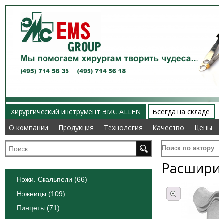
Хирургический инструмент ЭМС ALLEN
Всегда на складе
О компании
О компании
Продукция
Продукция
Технология
Технология
Качество
Качество
Цены
Цены
Поиск по автору
Расшири
Ножи. Скальпели (66)
Ножницы (109)
Пинцеты (71)