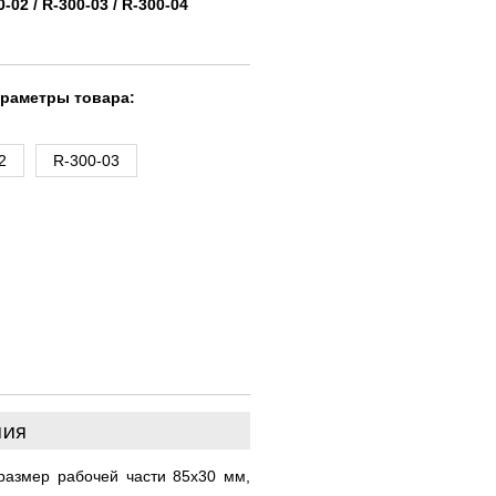
0-02 / R-300-03 / R-300-04
араметры товара:
2
R-300-03
ния
размер рабочей части 85х30 мм,