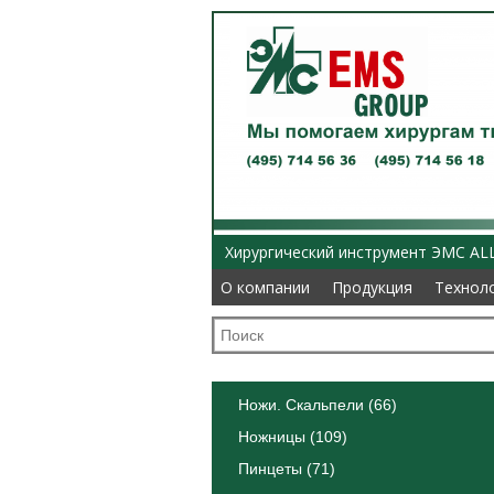
Хирургический инструмент ЭМС AL
О компании
О компании
Продукция
Продукция
Технол
Технол
Ножи. Скальпели (66)
Ножницы (109)
Пинцеты (71)