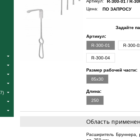
Артикул:
R-300-01 / R-30
Цена:
ПО ЗАПРОСУ
Задайте п
Артикул:
R-300-01
R-300-0
R-300-04
Размер рабочей части:
85х30
Длина:
7)
250
Область примене
Расширитель Бруннера, 
дл. 250 мм