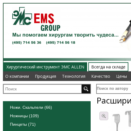
Хирургический инструмент ЭМС ALLEN
Всегда на складе
О компании
О компании
Продукция
Продукция
Технология
Технология
Качество
Качество
Цены
Цены
Поиск по автору
Расшири
Ножи. Скальпели (66)
Ножницы (109)
Пинцеты (71)