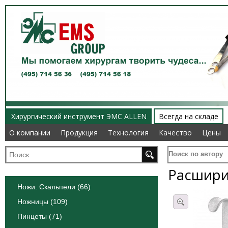
Хирургический инструмент ЭМС ALLEN
Всегда на складе
О компании
О компании
Продукция
Продукция
Технология
Технология
Качество
Качество
Цены
Цены
Поиск по автору
Расшири
Ножи. Скальпели (66)
Ножницы (109)
Пинцеты (71)