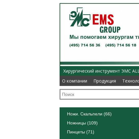
Хирургический инструмент ЭМС AL
О компании
О компании
Продукция
Продукция
Технол
Технол
Ножи. Скальпели (66)
Ножницы (109)
Пинцеты (71)