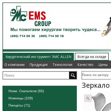
Хирургический инструмент ЭМС ALLEN
Всегда на складе
О компании
О компании
Продукция
Продукция
Технология
Технология
Качество
Качество
Цены
Цены
Поиск по автору
Зеркало
Ножи. Скальпели (66)
Ножницы (109)
Пинцеты (71)