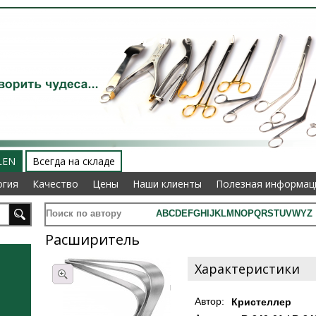
LEN
Всегда на складе
огия
огия
Качество
Качество
Цены
Цены
Наши клиенты
Наши клиенты
Полезная информац
Полезная информац
Поиск по автору
A
B
C
D
E
F
G
H
I
J
K
L
M
N
O
P
Q
R
S
T
U
V
W
Y
Z
Расширитель
Характеристики
Автор:
Кристеллер