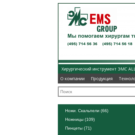
Хирургический инструмент ЭМС AL
О компании
О компании
Продукция
Продукция
Технол
Технол
Ножи. Скальпели (66)
Ножницы (109)
Пинцеты (71)