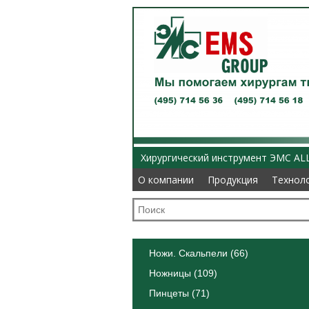
Хирургический инструмент ЭМС AL
О компании
О компании
Продукция
Продукция
Технол
Технол
Ножи. Скальпели (66)
Ножницы (109)
Пинцеты (71)