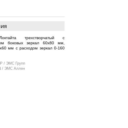
ния
Локтайта трехстворчатый с
ом боковых зеркал 60х80 мм,
5х60 мм с расходом зеркал 0-160
P / ЭМС Групп
N / ЭМС Аллен