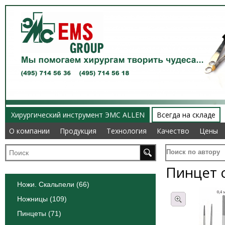
Хирургический инструмент ЭМС ALLEN
Всегда на складе
О компании
О компании
Продукция
Продукция
Технология
Технология
Качество
Качество
Цены
Цены
Поиск по автору
Пинцет 
Ножи. Скальпели (66)
Ножницы (109)
Пинцеты (71)