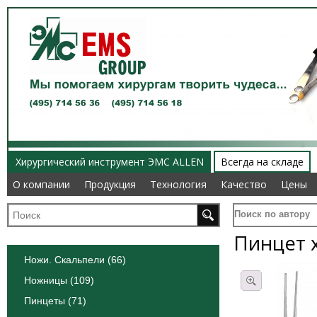
Хирургический инструмент ЭМС ALLEN
Всегда на складе
О компании
О компании
Продукция
Продукция
Технология
Технология
Качество
Качество
Цены
Цены
Поиск по автору
Пинцет 
Ножи. Скальпели (66)
Ножницы (109)
Пинцеты (71)