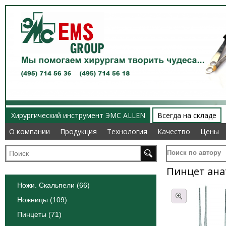
Хирургический инструмент ЭМС ALLEN
Всегда на складе
О компании
О компании
Продукция
Продукция
Технология
Технология
Качество
Качество
Цены
Цены
Поиск по автору
Пинцет ана
Ножи. Скальпели (66)
Ножницы (109)
Пинцеты (71)