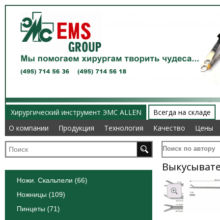
Хирургический инструмент ЭМС ALLEN
Всегда на складе
О компании
О компании
Продукция
Продукция
Технология
Технология
Качество
Качество
Цены
Цены
Поиск по автору
Выкусыват
Ножи. Скальпели (66)
Ножницы (109)
Пинцеты (71)