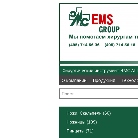
Хирургический инструмент ЭМС AL
О компании
О компании
Продукция
Продукция
Технол
Технол
Ножи. Скальпели (66)
Ножницы (109)
Пинцеты (71)