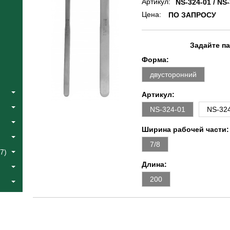
Артикул:
NS-324-01 / NS
Цена:
ПО ЗАПРОСУ
Задайте п
Форма:
двусторонний
Артикул:
NS-324-01
NS-32
Ширина рабочей части:
7/8
7)
Длина:
200