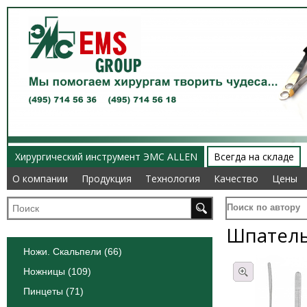
Хирургический инструмент ЭМС ALLEN
Всегда на складе
О компании
О компании
Продукция
Продукция
Технология
Технология
Качество
Качество
Цены
Цены
Поиск по автору
Шпател
Ножи. Скальпели (66)
Ножницы (109)
Пинцеты (71)