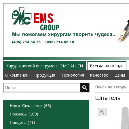
Хирургический инструмент ЭМС ALLEN
Всегда на складе
О компании
О компании
Продукция
Продукция
Технология
Технология
Качество
Качество
Цены
Цены
Поиск по автору
Шпатель
Ножи. Скальпели (66)
Ножницы (109)
Пинцеты (71)