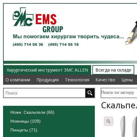
Хирургический инструмент ЭМС ALLEN
Всегда на складе
О компании
О компании
Продукция
Продукция
Технология
Технология
Качество
Качество
Цены
Цены
Поиск по автору
Скальпе
Ножи. Скальпели (66)
Ножницы (109)
Пинцеты (71)