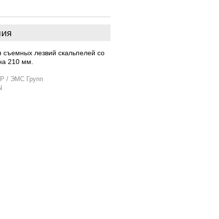
ния
 съемных лезвий скальпелей со
на 210 мм.
P / ЭМС Групп
N