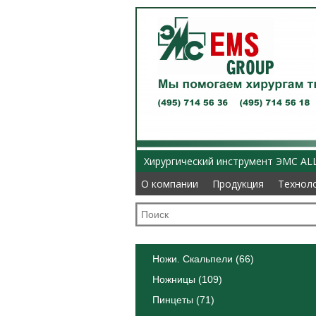
Хирургический инструмент ЭМС AL
О компании
О компании
Продукция
Продукция
Технол
Технол
Ножи. Скальпели (66)
Ножницы (109)
Пинцеты (71)