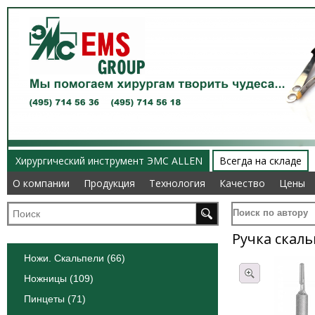
Хирургический инструмент ЭМС ALLEN
Всегда на складе
О компании
О компании
Продукция
Продукция
Технология
Технология
Качество
Качество
Цены
Цены
Поиск по автору
Ручка скал
Ножи. Скальпели (66)
Ножницы (109)
Пинцеты (71)