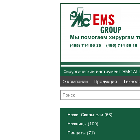
Хирургический инструмент ЭМС AL
О компании
О компании
Продукция
Продукция
Технол
Технол
Ножи. Скальпели (66)
Ножницы (109)
Пинцеты (71)