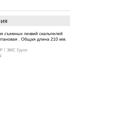
ния
ля съемных лезвий скальпелей
тановая . Общая длина 210 мм.
P / ЭМС Групп
N