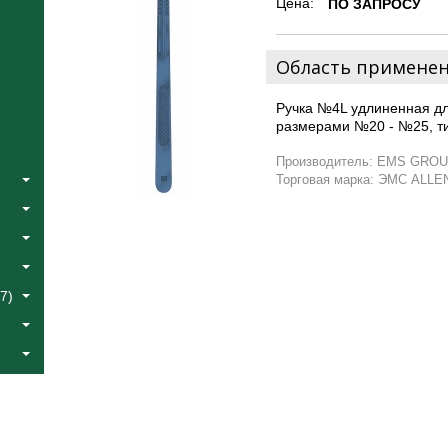
Цена:
ПО ЗАПРОСУ
Область примене
Ручка №4L удлиненная д
размерами №20 - №25, ти
Производитель: EMS GROU
Торговая марка: ЭМС ALLE
7)