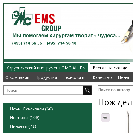
Хирургический инструмент ЭМС ALLEN
Всегда на складе
О компании
О компании
Продукция
Продукция
Технология
Технология
Качество
Качество
Цены
Цены
Поиск по автору
Нож дел
Ножи. Скальпели (66)
Ножницы (109)
Пинцеты (71)