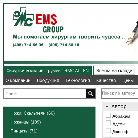
Хирургический инструмент ЭМС ALLEN
Всегда на складе
О компании
О компании
Продукция
Продукция
Технология
Технология
Качество
Качество
Цены
Цены
Поиск по автору
Автор
Ножи. Скальпели (66)
Абрахам
Ножницы (109)
Адсон
Пинцеты (71)
Джозеф