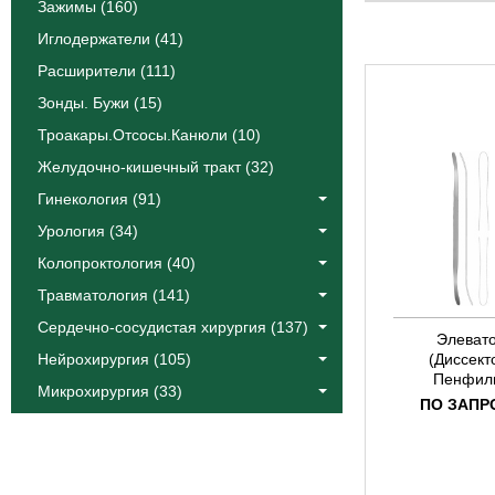
Катлин
Зажимы (160)
Коос
Иглодержатели (41)
Краус
Расширители (111)
Лангенбек
Зонды. Бужи (15)
Листон
Троакары.Отсосы.Канюли (10)
Сегонд
Желудочно-кишечный тракт (32)
Тоеннис
Фоулер
Гинекология (91)
Халле
Урология (34)
Эйре
Колопроктология (40)
Якобсон
Травматология (141)
Ясаргил
Сердечно-сосудистая хирургия (137)
Элеват
Нейрохирургия (105)
(Диссект
Пенфил
Микрохирургия (33)
ПО ЗАПР