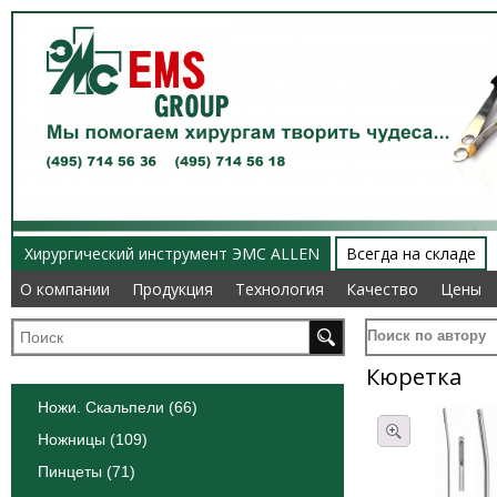
Хирургический инструмент ЭМС ALLEN
Всегда на складе
О компании
О компании
Продукция
Продукция
Технология
Технология
Качество
Качество
Цены
Цены
Поиск по автору
Кюретка
Ножи. Скальпели (66)
Ножницы (109)
Пинцеты (71)