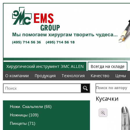
Хирургический инструмент ЭМС ALLEN
Всегда на складе
О компании
О компании
Продукция
Продукция
Технология
Технология
Качество
Качество
Цены
Цены
Поиск по автору
Кусачки
Ножи. Скальпели (66)
Ножницы (109)
Пинцеты (71)