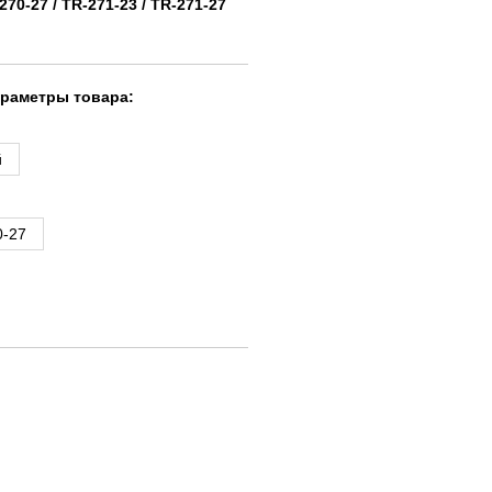
270-27 / TR-271-23 / TR-271-27
араметры товара:
й
0-27