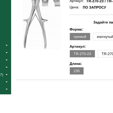
Артикул:
TR-270-23 / TR-
Цена:
ПО ЗАПРОСУ
Задайте п
Форма:
прямой
изогнуты
Артикул:
TR-270-23
TR-27
Длина:
230
7)