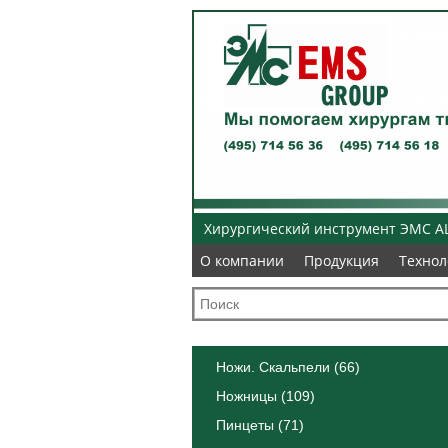
Хирургический инструмент ЭМС A
О компании
О компании
Продукция
Продукция
Технол
Технол
Ножи. Скальпели (66)
Ножницы (109)
Пинцеты (71)