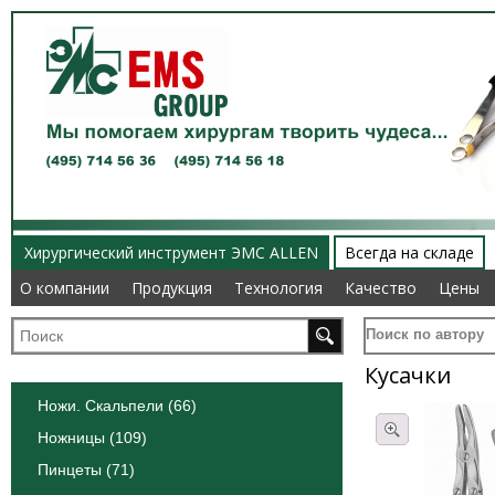
Хирургический инструмент ЭМС ALLEN
Всегда на складе
О компании
О компании
Продукция
Продукция
Технология
Технология
Качество
Качество
Цены
Цены
Поиск по автору
Кусачки
Ножи. Скальпели (66)
Ножницы (109)
Пинцеты (71)