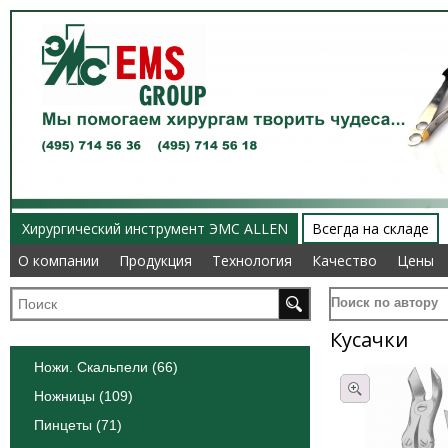
Хирургический инструмент ЭМС ALLEN
Всегда на складе
О компании
О компании
Продукция
Продукция
Технология
Технология
Качество
Качество
Цены
Цены
Поиск по автору
Кусачки
Ножи. Скальпели (66)
Ножницы (109)
Пинцеты (71)