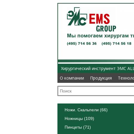
Хирургический инструмент ЭМС AL
О компании
О компании
Продукция
Продукция
Технол
Технол
Ножи. Скальпели (66)
Ножницы (109)
Пинцеты (71)