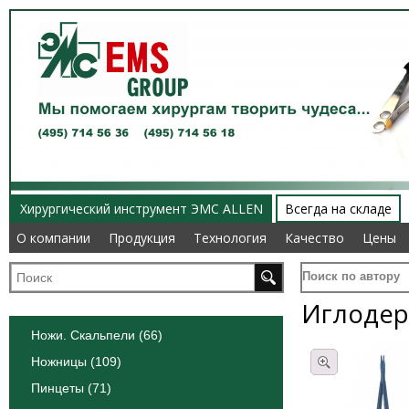
Хирургический инструмент ЭМС ALLEN
Всегда на складе
О компании
О компании
Продукция
Продукция
Технология
Технология
Качество
Качество
Цены
Цены
Поиск по автору
Иглодер
Ножи. Скальпели (66)
Ножницы (109)
Пинцеты (71)