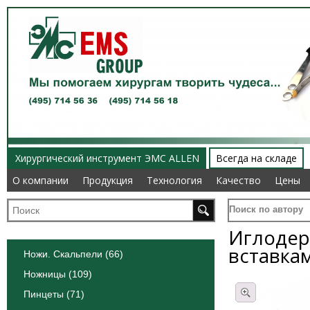
Хирургический инструмент ЭМС ALLEN
Всегда на складе
О компании
О компании
Продукция
Продукция
Технология
Технология
Качество
Качество
Цены
Цены
Поиск по автору
Иглодер
вставка
Ножи. Скальпели (66)
Ножницы (109)
Пинцеты (71)