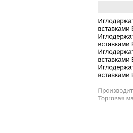
Иглодерж
вставками 
Иглодерж
вставками 
Иглодерж
вставками 
Иглодерж
вставками 
Производит
Торговая м