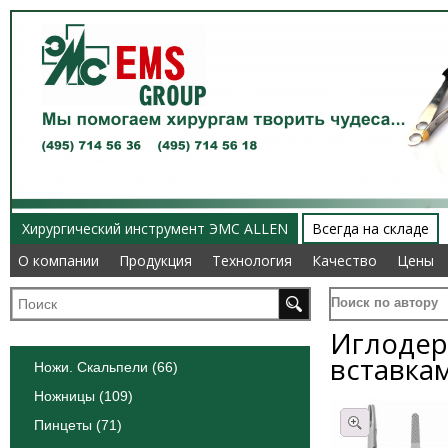
Хирургический инструмент ЭМС ALLEN
Всегда на складе
О компании
О компании
Продукция
Продукция
Технология
Технология
Качество
Качество
Цены
Цены
Поиск по автору
Иглодер
вставка
Ножи. Скальпели (66)
Ножницы (109)
Пинцеты (71)