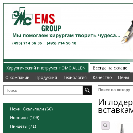
Хирургический инструмент ЭМС ALLEN
Всегда на складе
О компании
О компании
Продукция
Продукция
Технология
Технология
Качество
Качество
Цены
Цены
Поиск по автору
Иглодер
вставка
Ножи. Скальпели (66)
Ножницы (109)
Пинцеты (71)